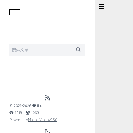
©
2021-2026
lin
.
1218
1063
Powered by
NotionNext
4.9.5.0